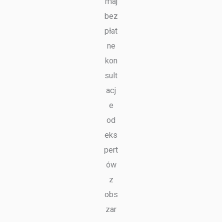
maj
bez
płat
ne
kon
sult
acj
e
od
eks
pert
ów
z
obs
zar