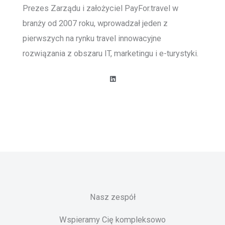
Prezes Zarządu i założyciel PayFor.travel w
branży od 2007 roku, wprowadzał jeden z
pierwszych na rynku travel innowacyjne
rozwiązania z obszaru IT, marketingu i e-turystyki.
L
i
n
k
e
d
i
n
Nasz zespół
Wspieramy Cię kompleksowo