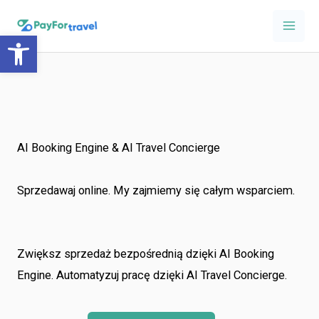
Przejdź
Mai
do
Otwórz pasek narzędzi
Men
treści
AI Booking Engine & AI Travel Concierge
Sprzedawaj online. My zajmiemy się całym wsparciem.
Zwiększ sprzedaż bezpośrednią dzięki AI Booking
Engine. Automatyzuj pracę dzięki AI Travel Concierge.